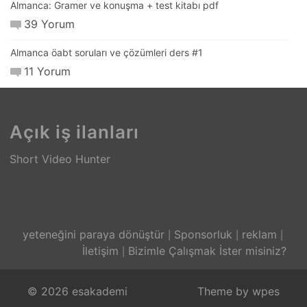
Almanca: Gramer ve konuşma + test kitabı pdf
39 Yorum
Almanca öabt soruları ve çözümleri ders #1
11 Yorum
Açık iş ilanları
Short Video Hunter
yeteneğini paraya dönüştür
Sponsorluk
reklam
İletişim
Bizimle Çalışmak İster misiniz?
© 2026 esakademi
Theme by
wpes