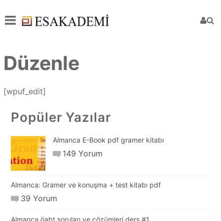
Düzenle
[wpuf_edit]
Popüler Yazılar
Almanca E-Book pdf gramer kitabı
149 Yorum
Almanca: Gramer ve konuşma + test kitabı pdf
39 Yorum
Almanca öabt soruları ve çözümleri ders #1