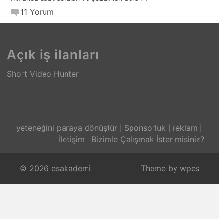
11 Yorum
Açık iş ilanları
Short Video Hunter
yeteneğini paraya dönüştür
Sponsorluk
reklam
İletişim
Bizimle Çalışmak İster misiniz?
© 2026 esakademi
Theme by
wpes