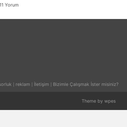
11 Yorum
orluk
reklam
İletişim
Bizimle Çalışmak İster misiniz?
Theme by
wpes