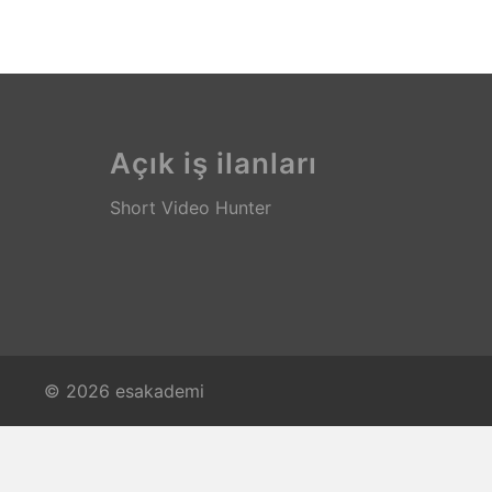
Açık iş ilanları
Short Video Hunter
© 2026 esakademi