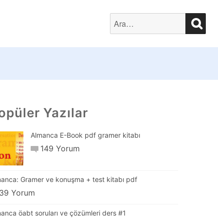
SEA
Search
for:
opüler Yazılar
Almanca E-Book pdf gramer kitabı
149 Yorum
anca: Gramer ve konuşma + test kitabı pdf
39 Yorum
anca öabt soruları ve çözümleri ders #1