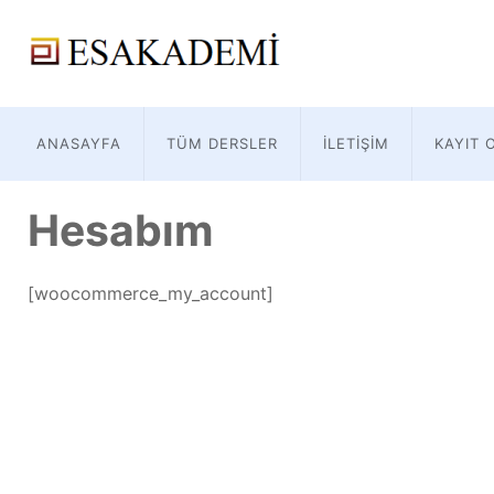
ANASAYFA
TÜM DERSLER
İLETIŞIM
KAYIT 
Hesabım
[woocommerce_my_account]