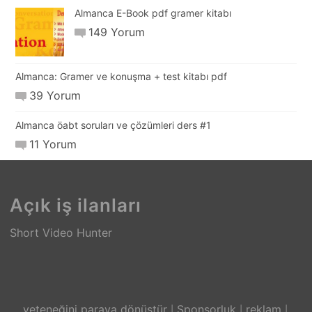
Almanca E-Book pdf gramer kitabı
149 Yorum
Almanca: Gramer ve konuşma + test kitabı pdf
39 Yorum
Almanca öabt soruları ve çözümleri ders #1
11 Yorum
Açık iş ilanları
Short Video Hunter
yeteneğini paraya dönüştür
Sponsorluk
reklam