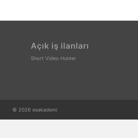
Açık iş ilanları
Short Video Hunter
© 2026 esakademi