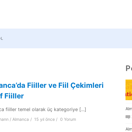
OL
P
nca’da Fiiller ve Fiil Çekimleri
 Fiiller
Alm
 fiiller temel olarak üç kategoriye [...]
mann
Almanca
15 yıl
önce
0 Yorum
Alm