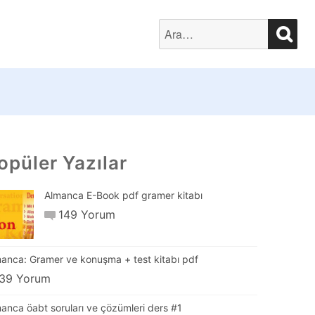
SEA
Search
for:
opüler Yazılar
Almanca E-Book pdf gramer kitabı
149 Yorum
anca: Gramer ve konuşma + test kitabı pdf
39 Yorum
anca öabt soruları ve çözümleri ders #1