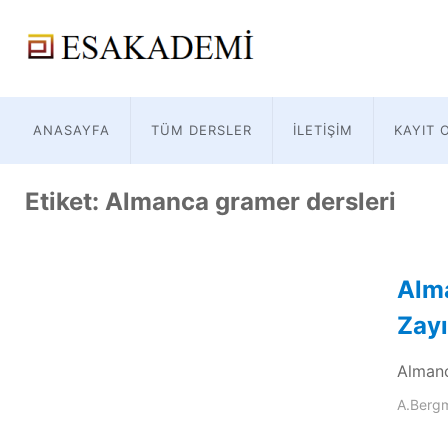
ANASAYFA
TÜM DERSLER
İLETIŞIM
KAYIT 
Etiket:
Almanca gramer dersleri
Alma
Zayıf
Almanca
A.Berg