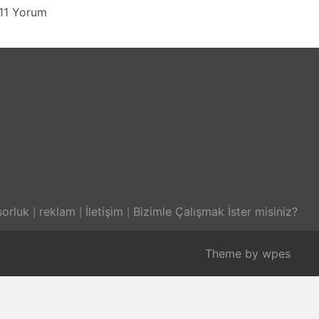
11 Yorum
orluk
reklam
İletişim
Bizimle Çalışmak İster misiniz?
Theme by
wpes