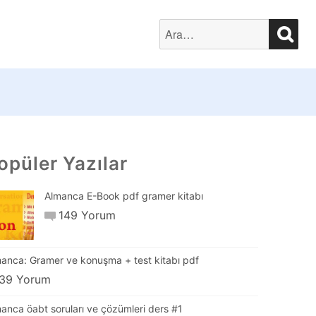
SEA
Search
for:
opüler Yazılar
Almanca E-Book pdf gramer kitabı
149 Yorum
anca: Gramer ve konuşma + test kitabı pdf
39 Yorum
anca öabt soruları ve çözümleri ders #1