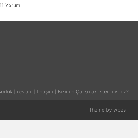
11 Yorum
orluk
reklam
İletişim
Bizimle Çalışmak İster misiniz?
Theme by
wpes