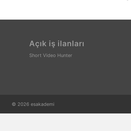
Açık iş ilanları
Short Video Hunter
© 2026 esakademi