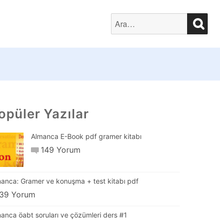
SEA
Search
for:
opüler Yazılar
Almanca E-Book pdf gramer kitabı
149 Yorum
anca: Gramer ve konuşma + test kitabı pdf
39 Yorum
anca öabt soruları ve çözümleri ders #1