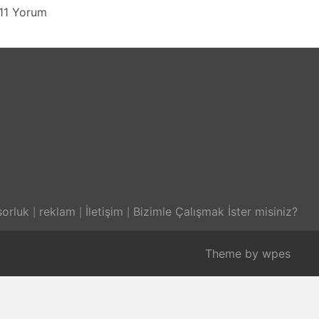
11 Yorum
orluk
reklam
İletişim
Bizimle Çalışmak İster misiniz?
Theme by
wpes