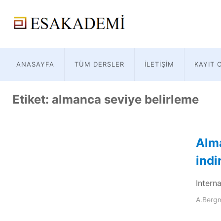
ANASAYFA
TÜM DERSLER
İLETIŞIM
KAYIT 
Etiket:
almanca seviye belirleme
Alma
indi
Intern
A.Berg