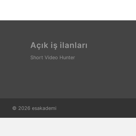
Açık iş ilanları
Short Video Hunter
© 2026 esakademi