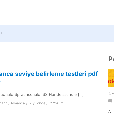
OL
P
nca seviye belirleme testleri pdf
r
Alm
ationale Sprachschule ISS Handelsschule [...]
mann
Almanca
7 yıl
önce
2 Yorum
Alm