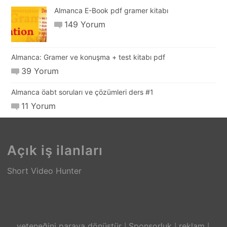
Almanca E-Book pdf gramer kitabı
149 Yorum
Almanca: Gramer ve konuşma + test kitabı pdf
39 Yorum
Almanca öabt soruları ve çözümleri ders #1
11 Yorum
Açık iş ilanları
Short Video Hunter
yeteneğini paraya dönüştür
Sponsorluk
reklam