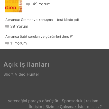
149 Yorum
Almanca: Gramer ve konuşma + test kitabı pdf
39 Yorum
Almanca öabt soruları ve çözümleri ders #1
11 Yorum
Açık iş ilanları
Short Video Hunter
yeteneğini paraya dönüştür
Sponsorluk
reklam
İletişim
Bizimle Çalışmak İster misiniz?