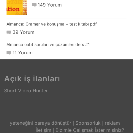
149 Yorum
Almanca: Gramer ve konuşma + test kitabı pdf
39 Yorum
Almanca öabt soruları ve çözümleri ders #1
11 Yorum
Açık iş ilanları
Short Video Hunter
yeteneğini paraya dönüştür
Sponsorluk
reklam
İletişim
Bizimle Çalışmak İster misiniz?