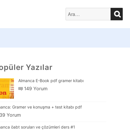
SEA
Search
for:
opüler Yazılar
Almanca E-Book pdf gramer kitabı
149 Yorum
anca: Gramer ve konuşma + test kitabı pdf
39 Yorum
anca öabt soruları ve çözümleri ders #1