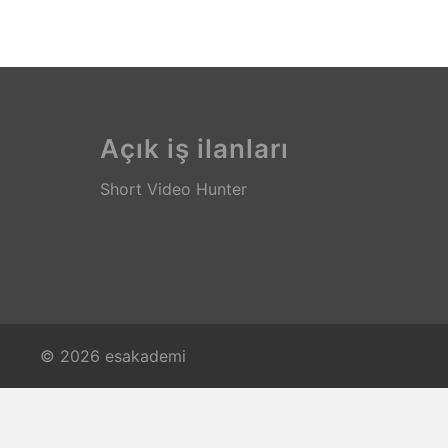
Açık iş ilanları
Short Video Hunter
© 2026 esakademi