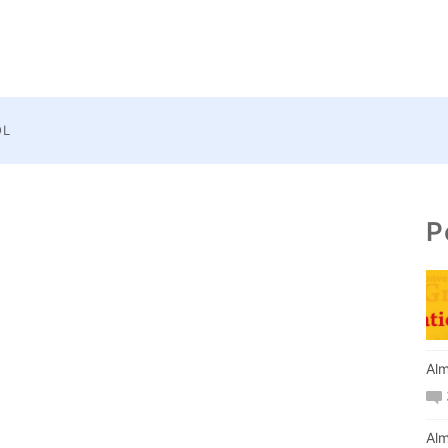
OL
P
Alm
Alm