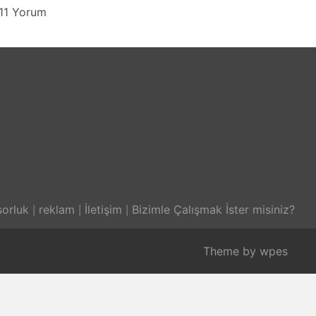
11 Yorum
orluk
reklam
İletişim
Bizimle Çalışmak İster misiniz?
Theme by
wpes