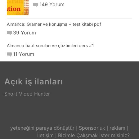
149 Yorum
Almanca: Gramer ve konuşma + test kitabı pdf
39 Yorum
Almanca öabt soruları ve çözümleri ders #1
11 Yorum
Açık iş ilanları
Short Video Hunter
yeteneğini paraya dönüştür
Sponsorluk
reklam
İletişim
Bizimle Çalışmak İster misiniz?