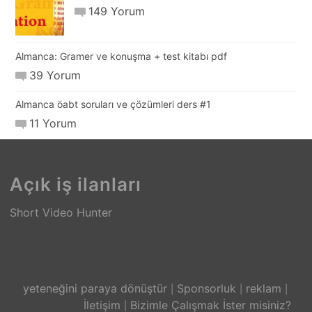
149 Yorum
Almanca: Gramer ve konuşma + test kitabı pdf
39 Yorum
Almanca öabt soruları ve çözümleri ders #1
11 Yorum
Açık iş ilanları
Short Video Hunter
yeteneğini paraya dönüştür
Sponsorluk
reklam
İletişim
Bizimle Çalışmak İster misiniz?