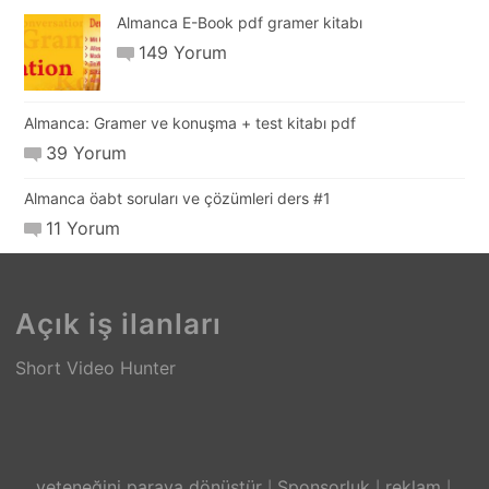
Almanca E-Book pdf gramer kitabı
149 Yorum
Almanca: Gramer ve konuşma + test kitabı pdf
39 Yorum
Almanca öabt soruları ve çözümleri ders #1
11 Yorum
Açık iş ilanları
Short Video Hunter
yeteneğini paraya dönüştür
Sponsorluk
reklam