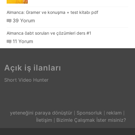
Almanca: Gramer ve konuşma + test kitabı pdf
39 Yorum
Almanca öabt soruları ve çözümleri ders #1
11 Yorum
Açık iş ilanları
Short Video Hunter
yeteneğini paraya dönüştür
Sponsorluk
reklam
İletişim
Bizimle Çalışmak İster misiniz?