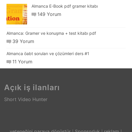
Almanca E-Book pdf gramer kitabı
149 Yorum
Almanca: Gramer ve konuşma + test kitabı pdf
39 Yorum
Almanca öabt soruları ve çözümleri ders #1
11 Yorum
Açık iş ilanları
Short Video Hunter
yeteneğini paraya dönüştür
Sponsorluk
reklam