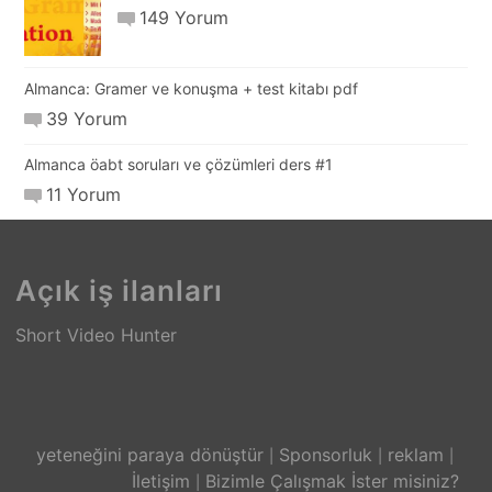
149 Yorum
Almanca: Gramer ve konuşma + test kitabı pdf
39 Yorum
Almanca öabt soruları ve çözümleri ders #1
11 Yorum
Açık iş ilanları
Short Video Hunter
yeteneğini paraya dönüştür
Sponsorluk
reklam
İletişim
Bizimle Çalışmak İster misiniz?