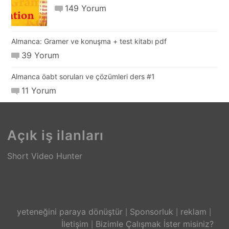
149 Yorum
Almanca: Gramer ve konuşma + test kitabı pdf
39 Yorum
Almanca öabt soruları ve çözümleri ders #1
11 Yorum
Açık iş ilanları
Short Video Hunter
yeteneğini paraya dönüştür
Sponsorluk
reklam
İletişim
Bizimle Çalışmak İster misiniz?