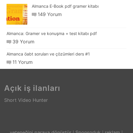
Almanca E-Book pdf gramer kitabı
149 Yorum
Almanca: Gramer ve konuşma + test kitabı pdf
39 Yorum
Almanca öabt soruları ve çözümleri ders #1
11 Yorum
Açık iş ilanları
Short Video Hunter
yeteneğini paraya dönüştür
Sponsorluk
reklam