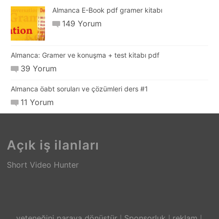
Almanca E-Book pdf gramer kitabı
149 Yorum
Almanca: Gramer ve konuşma + test kitabı pdf
39 Yorum
Almanca öabt soruları ve çözümleri ders #1
11 Yorum
Açık iş ilanları
Short Video Hunter
yeteneğini paraya dönüştür
Sponsorluk
reklam