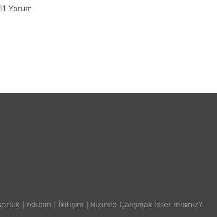
11 Yorum
orluk
reklam
İletişim
Bizimle Çalışmak İster misiniz?