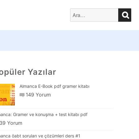
SEA
Search
for:
opüler Yazılar
Almanca E-Book pdf gramer kitabı
149 Yorum
anca: Gramer ve konuşma + test kitabı pdf
39 Yorum
anca öabt soruları ve çözümleri ders #1