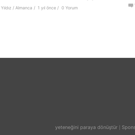
Yıldız
Almanca
1 yıl
önce
0 Yorum
yeteneğini paraya dönüştür
Spons