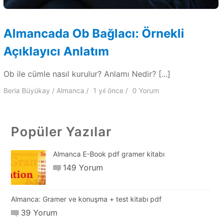
Almancada Ob Bağlacı: Örnekli
Açıklayıcı Anlatım
Ob ile cümle nasıl kurulur? Anlamı Nedir? [...]
Beria Büyükay
Almanca
1 yıl
önce
0 Yorum
Popüler Yazılar
Almanca E-Book pdf gramer kitabı
149 Yorum
Almanca: Gramer ve konuşma + test kitabı pdf
39 Yorum