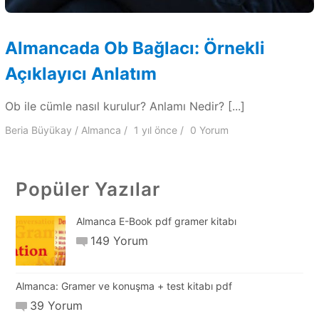
Almancada Ob Bağlacı: Örnekli
Açıklayıcı Anlatım
Ob ile cümle nasıl kurulur? Anlamı Nedir? [...]
Beria Büyükay
Almanca
1 yıl
önce
0 Yorum
Popüler Yazılar
Almanca E-Book pdf gramer kitabı
149 Yorum
Almanca: Gramer ve konuşma + test kitabı pdf
39 Yorum