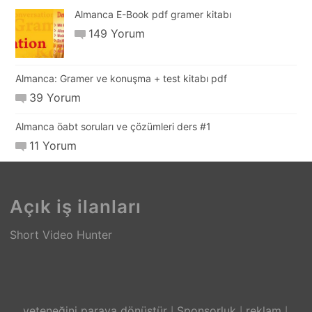
Almanca E-Book pdf gramer kitabı
149 Yorum
Almanca: Gramer ve konuşma + test kitabı pdf
39 Yorum
Almanca öabt soruları ve çözümleri ders #1
11 Yorum
Açık iş ilanları
Short Video Hunter
yeteneğini paraya dönüştür
Sponsorluk
reklam