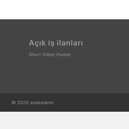
Açık iş ilanları
Short Video Hunter
© 2026 esakademi