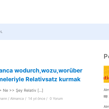
OL
P
anca wodurch,wozu,worüber
meleriyle Relativsatz kurmak
Alm
 Ne >> Şey Relativ [...]
mann
Almanca
14 yıl
önce
0 Yorum
Alm