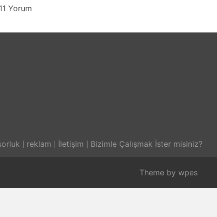
11 Yorum
orluk
reklam
İletişim
Bizimle Çalışmak İster misiniz?
Theme by
wpes