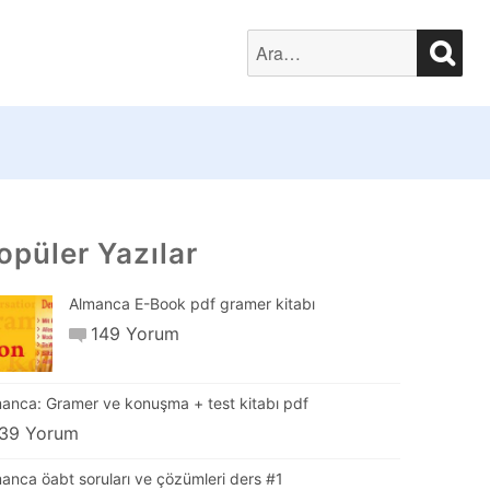
SEA
Search
for:
opüler Yazılar
Almanca E-Book pdf gramer kitabı
149 Yorum
anca: Gramer ve konuşma + test kitabı pdf
39 Yorum
anca öabt soruları ve çözümleri ders #1