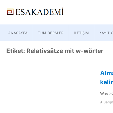
ANASAYFA
TÜM DERSLER
İLETIŞIM
KAYIT 
Etiket:
Relativsätze mit w-wörter
Alm
keli
Was >>
A.Berg