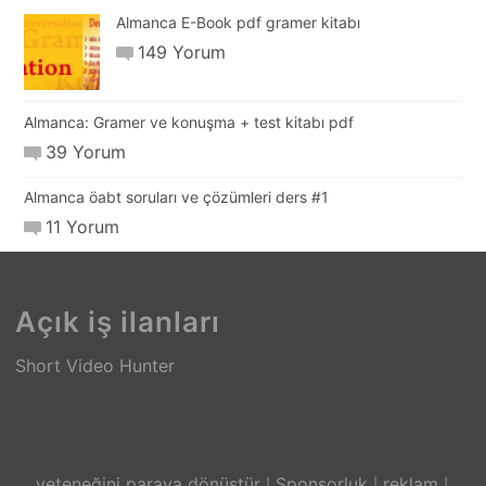
Almanca E-Book pdf gramer kitabı
149 Yorum
Almanca: Gramer ve konuşma + test kitabı pdf
39 Yorum
Almanca öabt soruları ve çözümleri ders #1
11 Yorum
Açık iş ilanları
Short Video Hunter
yeteneğini paraya dönüştür
Sponsorluk
reklam