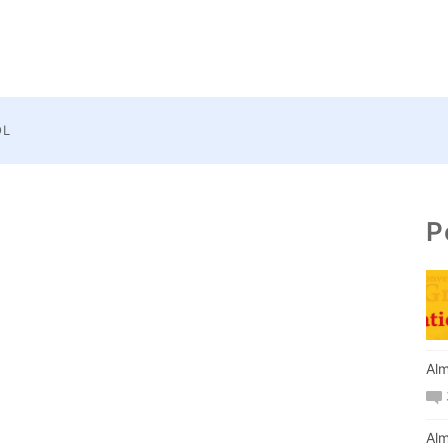
OL
P
Alm
Alm