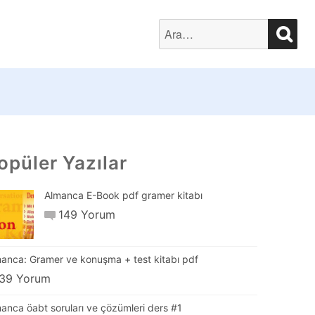
SEA
Search
for:
opüler Yazılar
Almanca E-Book pdf gramer kitabı
149 Yorum
anca: Gramer ve konuşma + test kitabı pdf
39 Yorum
anca öabt soruları ve çözümleri ders #1