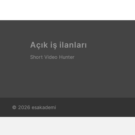
Açık iş ilanları
Short Video Hunter
© 2026 esakademi