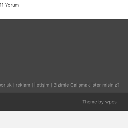
11 Yorum
orluk
reklam
İletişim
Bizimle Çalışmak İster misiniz?
Theme by
wpes