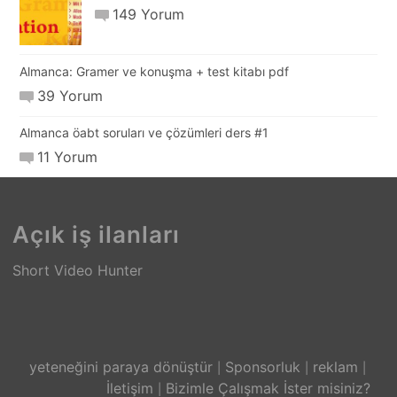
149 Yorum
Almanca: Gramer ve konuşma + test kitabı pdf
39 Yorum
Almanca öabt soruları ve çözümleri ders #1
11 Yorum
Açık iş ilanları
Short Video Hunter
yeteneğini paraya dönüştür
Sponsorluk
reklam
İletişim
Bizimle Çalışmak İster misiniz?