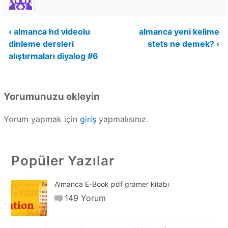
Yazı
‹ almanca hd videolu
almanca yeni kelime
dinleme dersleri
stets ne demek? ›
gezinmesi
alıştırmaları diyalog #6
Yorumunuzu ekleyin
Yorum yapmak için
giriş
yapmalısınız.
Popüler Yazılar
Almanca E-Book pdf gramer kitabı
149 Yorum