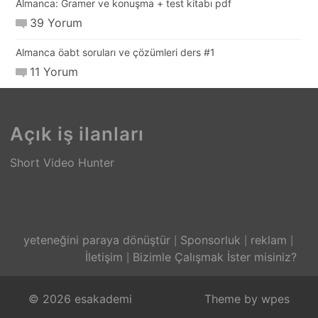
Almanca: Gramer ve konuşma + test kitabı pdf
39 Yorum
Almanca öabt soruları ve çözümleri ders #1
11 Yorum
Açık iş ilanları
Short Video Hunter
yeteneğini paraya dönüştür
Sponsorluk
reklam
İletişim
Bizimle Çalışmak İster misiniz?
© 2026 esakademi
Theme by
wpes