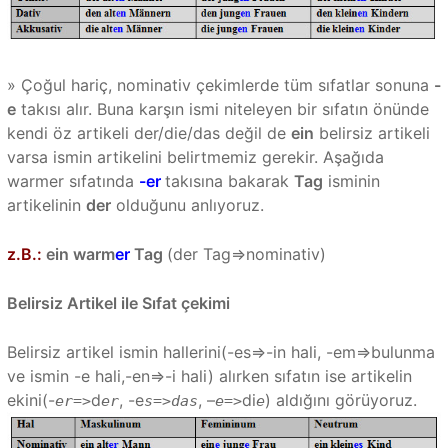
» Çoğul hariç, nominativ çekimlerde tüm sıfatlar sonuna
-
e
takısı alır. Buna karşın ismi niteleyen bir sıfatın önünde
kendi öz artikeli der/die/das değil de
ein
belirsiz artikeli
varsa ismin artikelini belirtmemiz gerekir. Aşağıda
warmer sıfatında
-er
takısına bakarak
Tag
isminin
artikelinin
der
olduğunu anlıyoruz.
z.B.:
ein warm
er
Tag
(der Tag=>nominativ)
Belirsiz Artikel ile Sıfat çekimi
Belirsiz artikel ismin hallerini(-es=>-in hali, -em=>bulunma
ve ismin -e hali,-en=>-i hali) alırken sıfatın ise artikelin
ekini(-
d
, -e
, –
di
) aldığını görüyoruz.
er=>
er
s=>das
e=>
e