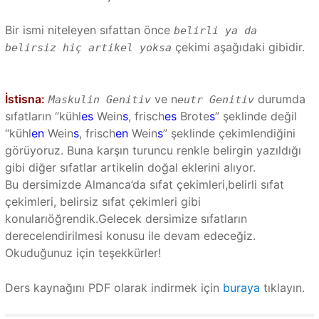
Bir ismi niteleyen sıfattan önce
belirli ya da
çekimi aşağıdaki gibidir.
belirsiz hiç artikel yoksa
İstisna:
ve n
durumda
Maskulin Genitiv
eutr Genitiv
sıfatların “kühl
es
Wein
s
, frisch
es
Brote
s
” şeklinde değil
“kühl
en
Wein
s
, frisch
en
Wein
s
” şeklinde çekimlendiğini
görüyoruz. Buna karşın turuncu renkle belirgin yazıldığı
gibi diğer sıfatlar artikelin doğal eklerini alıyor.
Bu dersimizde Almanca’da sıfat çekimleri,belirli sıfat
çekimleri, belirsiz sıfat çekimleri gibi
konularıöğrendik.Gelecek dersimize sıfatların
derecelendirilmesi konusu ile devam edeceğiz.
Okuduğunuz için teşekkürler!
Ders kaynağını PDF olarak indirmek için
buraya
tıklayın.