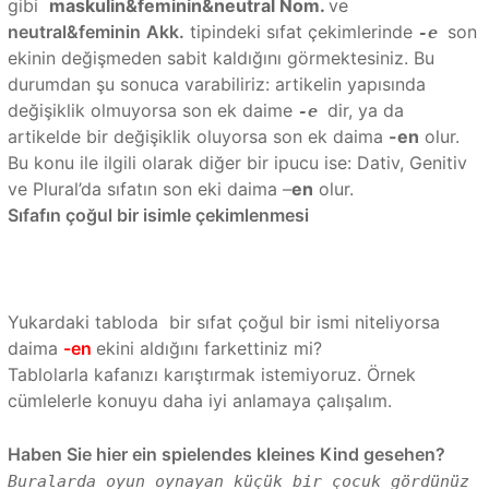
gibi
maskulin&feminin&neutral Nom.
ve
neutral&feminin
Akk.
tipindeki sıfat çekimlerinde
son
-e
ekinin değişmeden sabit kaldığını görmektesiniz. Bu
durumdan şu sonuca varabiliriz: artikelin yapısında
değişiklik olmuyorsa son ek daime
dir, ya da
-e
artikelde bir değişiklik oluyorsa son ek daima
-en
olur.
Bu konu ile ilgili olarak diğer bir ipucu ise: Dativ, Genitiv
ve Plural’da sıfatın son eki daima –
en
olur.
Sıfafın çoğul bir isimle çekimlenmesi
Yukardaki tabloda bir sıfat çoğul bir ismi niteliyorsa
daima
-en
ekini aldığını farkettiniz mi?
Tablolarla kafanızı karıştırmak istemiyoruz. Örnek
cümlelerle konuyu daha iyi anlamaya çalışalım.
Haben Sie hier ein spielendes kleines Kind gesehen?
Buralarda oyun oynayan küçük bir çocuk gördünüz