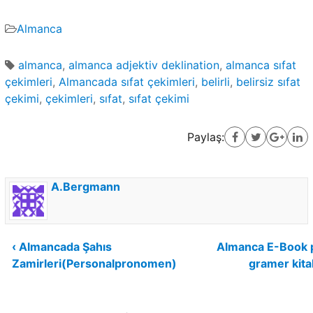
Almanca
almanca
,
almanca adjektiv deklination
,
almanca sıfat
çekimleri
,
Almancada sıfat çekimleri
,
belirli
,
belirsiz sıfat
çekimi
,
çekimleri
,
sıfat
,
sıfat çekimi
Paylaş:
A.Bergmann
Yazı
‹ Almancada Şahıs
Almanca E-Book 
Zamirleri(Personalpronomen)
gramer kitab
gezinmesi