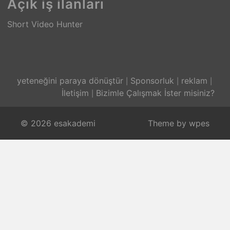
Açık iş ilanları
Short Video Hunter
yeteneğini paraya dönüştür
Sponsorluk
reklam
İletişim
Bizimle Çalışmak İster misiniz?
© 2026 esakademi
Theme by
wpes