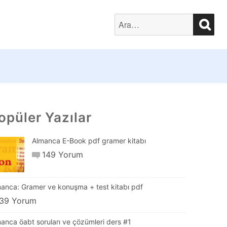
SEA
Search
for:
opüler Yazılar
Almanca E-Book pdf gramer kitabı
149 Yorum
anca: Gramer ve konuşma + test kitabı pdf
39 Yorum
anca öabt soruları ve çözümleri ders #1