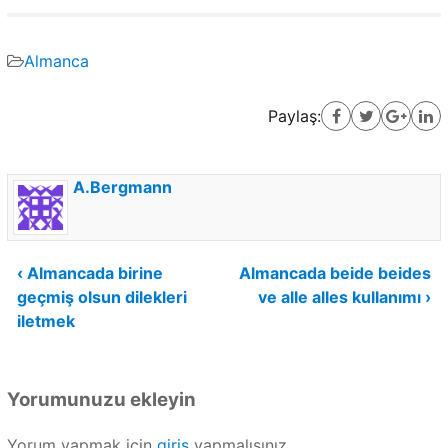
Almanca
Paylaş:
A.Bergmann
Yazı
‹ Almancada birine
Almancada beide beides
geçmiş olsun dilekleri
ve alle alles kullanımı ›
gezinmesi
iletmek
Yorumunuzu ekleyin
Yorum yapmak için
giriş
yapmalısınız.