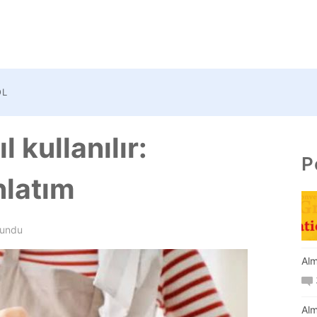
OL
kullanılır:
P
nlatım
kundu
Alm
Alm