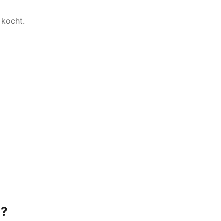
 kocht.
u?