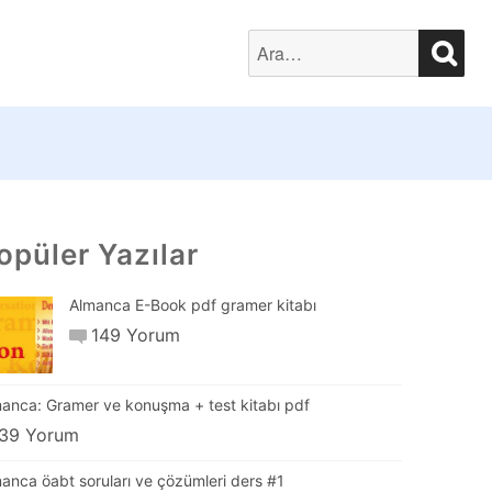
SEA
Search
for:
opüler Yazılar
Almanca E-Book pdf gramer kitabı
149 Yorum
anca: Gramer ve konuşma + test kitabı pdf
39 Yorum
anca öabt soruları ve çözümleri ders #1