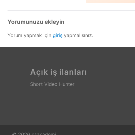
Yorumunuzu ekleyin
Yorum yapmak için
giriş
yapmalısınız.
Açık iş ilanları
Short Video Hunter
© 2026 esakademi