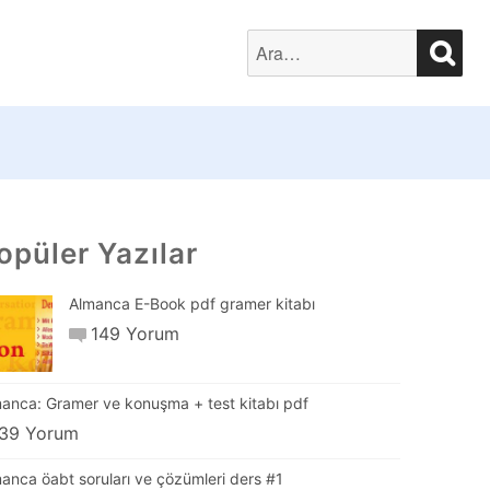
SEA
Search
for:
opüler Yazılar
Almanca E-Book pdf gramer kitabı
149 Yorum
anca: Gramer ve konuşma + test kitabı pdf
39 Yorum
anca öabt soruları ve çözümleri ders #1