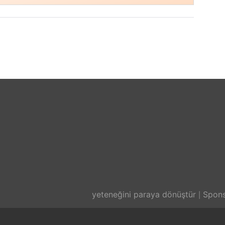
yeteneğini paraya dönüştür
Spons