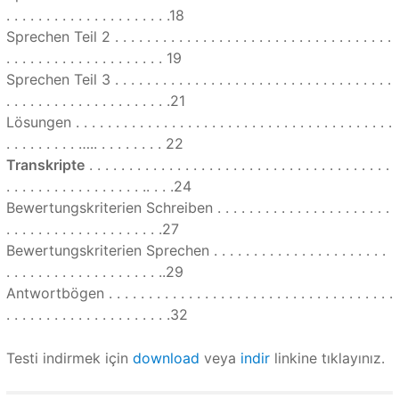
. . . . . . . . . . . . . . . . . . . . .18
Sprechen Teil 2 . . . . . . . . . . . . . . . . . . . . . . . . . . . . . . . . . . .
. . . . . . . . . . . . . . . . . . . . 19
Sprechen Teil 3 . . . . . . . . . . . . . . . . . . . . . . . . . . . . . . . . . . .
. . . . . . . . . . . . . . . . . . . . .21
Lösungen . . . . . . . . . . . . . . . . . . . . . . . . . . . . . . . . . . . . . . . .
. . . . . . . . . ….. . . . . . . . . 22
Transkripte
. . . . . . . . . . . . . . . . . . . . . . . . . . . . . . . . . . . . . .
. . . . . . . . . . . . . . . . . .. . . .24
Bewertungskriterien Schreiben . . . . . . . . . . . . . . . . . . . . . .
. . . . . . . . . . . . . . . . . . . .27
Bewertungskriterien Sprechen . . . . . . . . . . . . . . . . . . . . . .
. . . . . . . . . . . . . . . . . . . ..29
Antwortbögen . . . . . . . . . . . . . . . . . . . . . . . . . . . . . . . . . . . .
. . . . . . . . . . . . . . . . . . . . .32
Testi indirmek için
download
veya
indir
linkine tıklayınız.