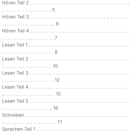
Hören Teil 2 . . . . . . . . . . . . . . . . . . . . . . . . . . . . . . . . . . . . . .
. . . . . . . . . . . . . . . . . . . 5
Hören Teil 3 . . . . . . . . . . . . . . . . . . . . . . . . . . . . . .. . . . . . . .
. . . . . . . . . . . . . . . . . . .. . 6
Hören Teil 4 . . . . . . . . . . . . . . . . . . . . . . . . . . . . . . . . . . . . . .
. . . . . . . . . . . . . . . . . . . . 7
Lesen Teil 1 . . . . . . . . . . . . . . . . . . . . . . . . . . . . . . . .. . . . . . .
. . . . . . . . . . . . . . . . . . . . 8
Lesen Teil 2 . . . . . . . . . . . . . . . . . . . . . . . . . . . . . . . . . . . . . .
. . . . . . . . . . . . . . . . . . . .10
Lesen Teil 3 . . . . . . . . . . . . . . . . . . . . . . . . . . . . . . . . . . . . . .
. . . . . . . . . . . . . . . . . . . . 12
Lesen Teil 4 . . . . . . . . . . . . . . . . . . . . . . . . . . . . . . . . . . . . .
.. . . . . . . . . . . . . . . . . . . . 15
Lesen Teil 5 . . . . . . . . . . . . . . . . . . . . . . . . . . . . . . . . . . . . . .
. . . . . . . . . . . . . . . . . . .. 16
Schreiben . . . . . . . . . . . . . . . . . . . . . . . . . . . . . . . . . . . . . . .
. . . . . . . . . . . . . . . . . . . . . 17
Sprechen Teil 1 . . . . . . . . . . . . . . . . . . . . . . . . . . . . . . . . . . .