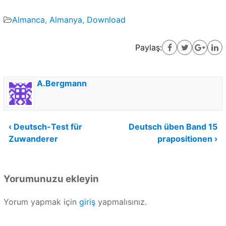
Almanca
,
Almanya
,
Download
Paylaş:
A.Bergmann
Yazı
‹ Deutsch-Test für
Deutsch üben Band 15
Zuwanderer
prapositionen ›
gezinmesi
Yorumunuzu ekleyin
Yorum yapmak için
giriş
yapmalısınız.