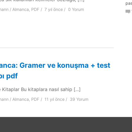
pas
mann
Almanca
,
PDF
7 yıl
önce
0 Yorum
anca: Gramer ve konuşma + test
bı pdf
Kitaplar Bu kitaplara nasıl sahip [...]
mann
Almanca
,
PDF
11 yıl
önce
39 Yorum