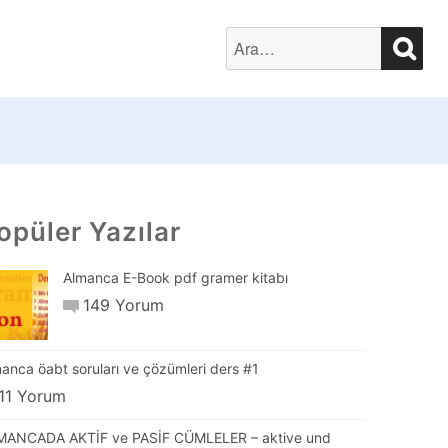
SEA
Search
for:
opüler Yazılar
Almanca E-Book pdf gramer kitabı
149 Yorum
anca öabt soruları ve çözümleri ders #1
11 Yorum
MANCADA AKTİF ve PASİF CÜMLELER – aktive und