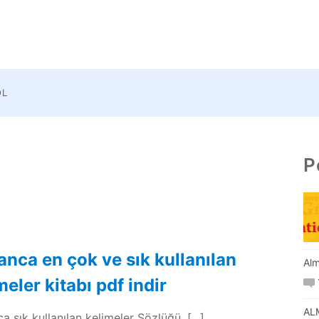
OL
P
nca en çok ve sık kullanılan
Alm
meler kitabı pdf indir
AL
 sık kullanılan kelimeler Sözlüğü, [...]