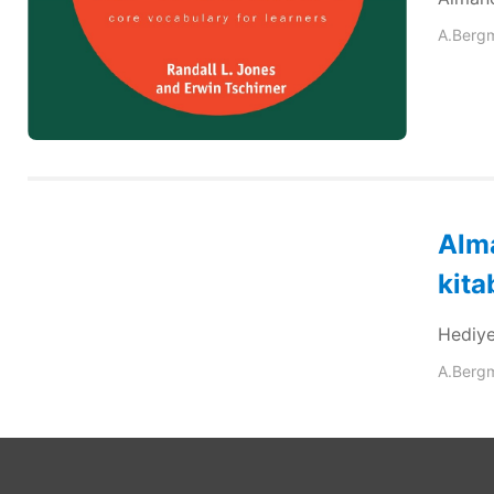
A.Berg
Alm
kita
Hediye 
A.Berg