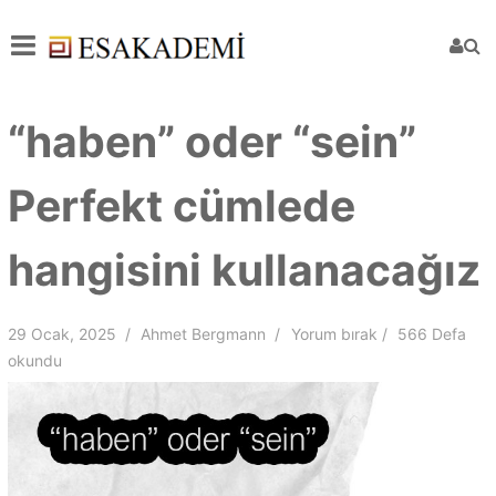
“haben” oder “sein”
Perfekt cümlede
hangisini kullanacağız
29 Ocak, 2025
Ahmet Bergmann
Yorum bırak
566 Defa
okundu