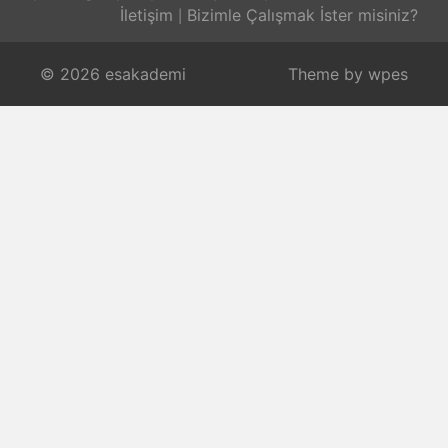
İletişim
Bizimle Çalışmak İster misiniz?
© 2026 esakademi
Theme by
wpes