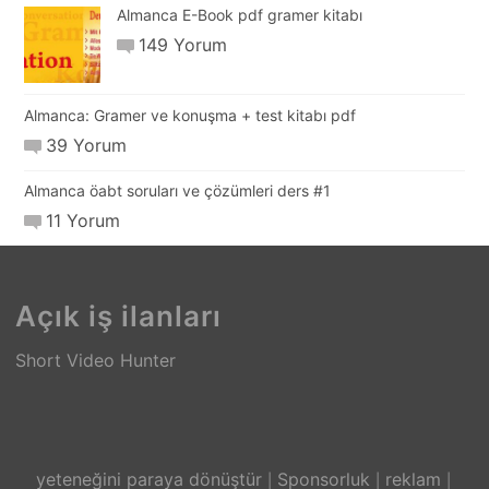
Almanca E-Book pdf gramer kitabı
149 Yorum
Almanca: Gramer ve konuşma + test kitabı pdf
39 Yorum
Almanca öabt soruları ve çözümleri ders #1
11 Yorum
Açık iş ilanları
Short Video Hunter
yeteneğini paraya dönüştür
Sponsorluk
reklam