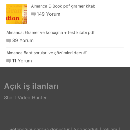
Almanca E-Book pdf gramer kitabı
149 Yorum
Almanca: Gramer ve konuşma + test kitabı pdf
39 Yorum
Almanca öabt soruları ve çözümleri ders #1
11 Yorum
Açık iş ilanları
Short Video Hunter
yeteneğini paraya dönüştür
Sponsorluk
reklam