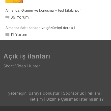
Almanca: Gramer ve konuşma + test kitabı pdf
39 Yorum
Almanca öabt soruları ve çözümleri ders #1
11 Yorum
Açık iş ilanları
Short Video Hunter
yeteneğini paraya dönüştür
Sponsorluk
reklam
İletişim
Bizimle Çalışmak İster misiniz?