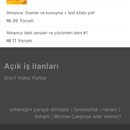
Almanca: Gramer ve konuşma + test kitabı pdf
39 Yorum
Almanca öabt soruları ve çözümleri ders #1
11 Yorum
Açık iş ilanları
Short Video Hunter
yeteneğini paraya dönüştür
Sponsorluk
reklam
İletişim
Bizimle Çalışmak İster misiniz?