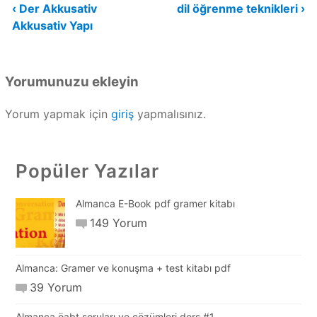
Yazı
‹ Der Akkusativ
dil öğrenme teknikleri ›
Akkusativ Yapı
gezinmesi
Yorumunuzu ekleyin
Yorum yapmak için
giriş
yapmalısınız.
Popüler Yazılar
Almanca E-Book pdf gramer kitabı
149 Yorum
Almanca: Gramer ve konuşma + test kitabı pdf
39 Yorum
Almanca öabt soruları ve çözümleri ders #1