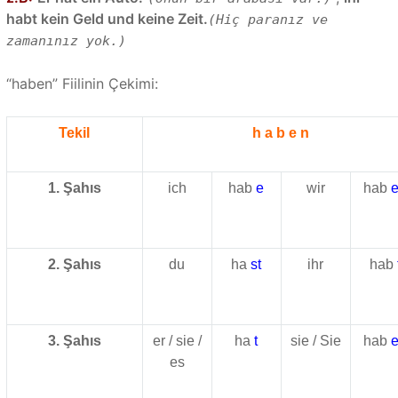
habt kein Geld und keine Zeit.
(Hiç paranız ve
zamanınız yok.)
“haben” Fiilinin Çekimi:
Tekil
h a b e n
1. Şahıs
ich
hab
e
wir
hab
2. Şahıs
du
ha
st
ihr
hab
3. Şahıs
er / sie /
ha
t
sie / Sie
hab
es