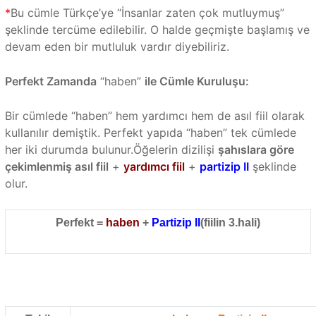
*
Bu cümle Türkçe’ye “İnsanlar zaten çok mutluymuş”
şeklinde tercüme edilebilir. O halde geçmişte başlamış ve
devam eden bir mutluluk vardır diyebiliriz.
Perfekt Zamanda
“haben”
ile Cümle Kuruluşu:
Bir cümlede “haben” hem yardımcı hem de asıl fiil olarak
kullanılır demiştik. Perfekt yapıda “haben” tek cümlede
her iki durumda bulunur.Öğelerin dizilişi
şahıslara göre
çekimlenmiş asıl fiil
+
yardımcı fiil
+
partizip II
şeklinde
olur.
Perfekt =
haben
+
Partizip II
(fiilin 3.hali)