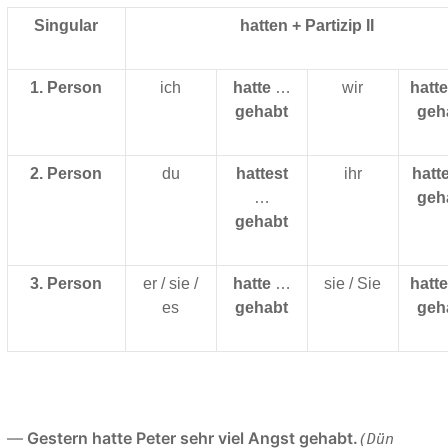
Singular
hatten + Partizip II
1. Person
ich
hatte
…
wir
hatt
gehabt
geh
2. Person
du
hattest
ihr
hatt
…
geh
gehabt
3. Person
er / sie /
hatte
…
sie / Sie
hatt
es
gehabt
geh
—
Gestern hatte Peter sehr viel Angst gehabt.
(Dün