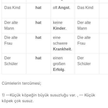
Das Kind
hat
oft
Angst
.
Das Kind
Der alte
hat
keine
Der alte
Mann
Kinder
.
Mann
Die alte
hat
eine
Die alte
Frau
schwere
Frau
Krankheit
.
Der
hat
einen
Der
Schüler
großen
Schüler
Erfolg
.
Cümlelerin tercümesi;
1) —Küçük köpeğin büyük susuzluğu var. , — Küçük
köpek çok susuz.