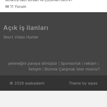
11 Yorum
Açık iş ilanları
Short Video Hunter
yeteneğini paraya dönüştür
Sponsorluk
reklam
İletişim
Bizimle Çalışmak İster misiniz?
© 2026 esakademi
Theme by
wpes