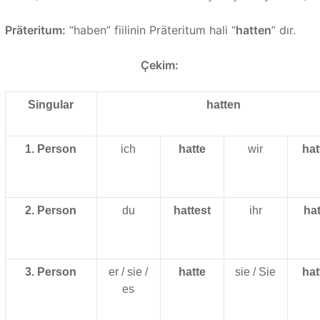
Präteritum:
“haben” fiilinin Präteritum hali “
hatten
” dır.
Çekim:
Singular
hatten
1. Person
ich
hatte
wir
hat
2. Person
du
hattest
ihr
hat
3. Person
er / sie /
hatte
sie / Sie
hat
es