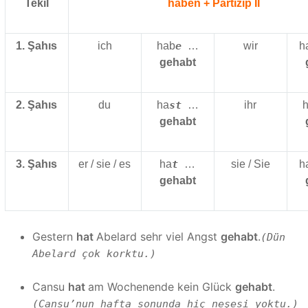
Tekil
haben + Partizip II
1. Şahıs
ich
hab
e
…
wir
h
gehabt
2. Şahıs
du
ha
st
…
ihr
gehabt
3. Şahıs
er / sie / es
ha
t
…
sie / Sie
h
gehabt
Gestern
hat
Abelard sehr viel Angst
gehabt
.
(Dün
Abelard çok korktu.)
Cansu
hat
am Wochenende kein Glück
gehabt
.
(Cansu’nun hafta sonunda hiç neşesi yoktu.)