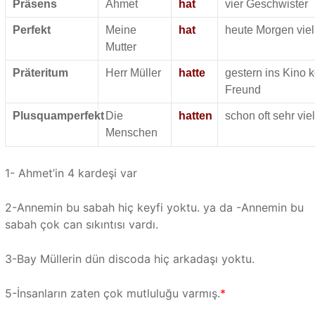
Präsens
Ahmet
hat
vier Geschwister
Perfekt
Meine
hat
heute Morgen vie
Mutter
Präteritum
Herr Müller
hatte
gestern ins Kino 
Freund
Plusquamperfekt
Die
hatten
schon oft sehr vie
Menschen
1- Ahmet’in 4 kardeşi var
2-Annemin bu sabah hiç keyfi yoktu. ya da -Annemin bu
sabah çok can sıkıntısı vardı.
3-Bay Müllerin dün discoda hiç arkadaşı yoktu.
5-İnsanların zaten çok mutluluğu varmış.
*