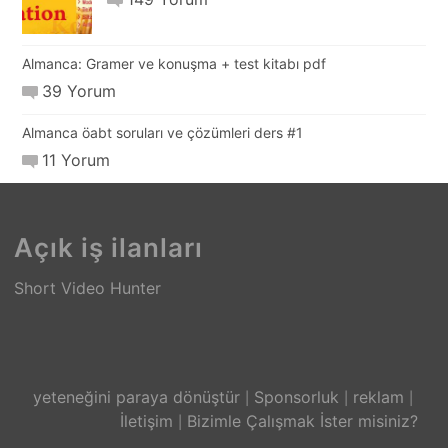
Almanca: Gramer ve konuşma + test kitabı pdf
39 Yorum
Almanca öabt soruları ve çözümleri ders #1
11 Yorum
Açık iş ilanları
Short Video Hunter
yeteneğini paraya dönüştür
Sponsorluk
reklam
İletişim
Bizimle Çalışmak İster misiniz?