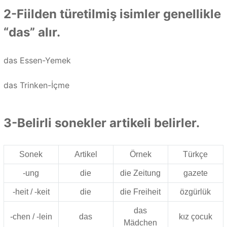
2-Fiilden türetilmiş isimler genellikle
“das” alır.
das Essen-Yemek
das Trinken-İçme
3-Belirli sonekler artikeli belirler.
Sonek
Artikel
Örnek
Türkçe
-ung
die
die Zeitung
gazete
-heit / -keit
die
die Freiheit
özgürlük
das
-chen / -lein
das
kız çocuk
Mädchen