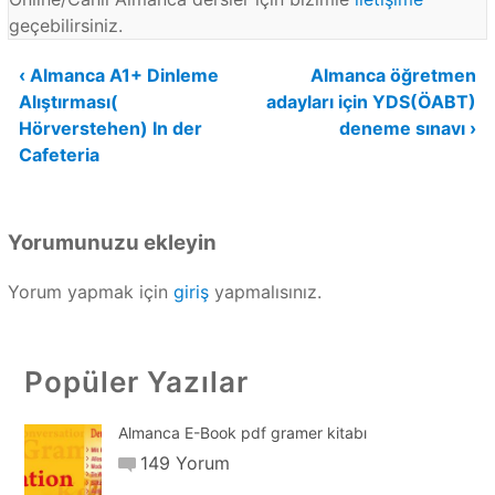
geçebilirsiniz.
Yazı
‹ Almanca A1+ Dinleme
Almanca öğretmen
Alıştırması(
adayları için YDS(ÖABT)
gezinmesi
Hörverstehen) In der
deneme sınavı ›
Cafeteria
Yorumunuzu ekleyin
Yorum yapmak için
giriş
yapmalısınız.
Popüler Yazılar
Almanca E-Book pdf gramer kitabı
149 Yorum