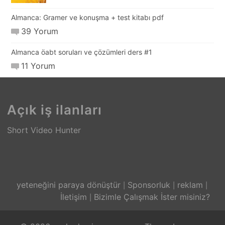
Almanca: Gramer ve konuşma + test kitabı pdf
39 Yorum
Almanca öabt soruları ve çözümleri ders #1
11 Yorum
Açık iş ilanları
Short Video Hunter
yeteneğini paraya dönüştür
Sponsorluk
reklam
İletişim
Bizimle Çalışmak İster misiniz?