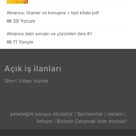
Almanca: Gramer ve konuşma + test kitabı pdf
39 Yorum
Almanca öabt soruları ve çözümleri ders #1
11 Yorum
Açık iş ilanları
Short Video Hunter
yeteneğini paraya dönüştür
Sponsorluk
reklam
İletişim
Bizimle Çalışmak İster misiniz?