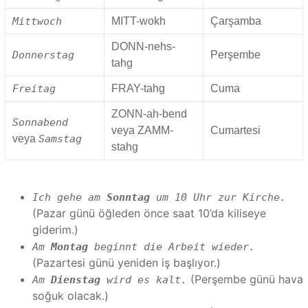
Mittwoch
MITT-wokh
Çarşamba
DONN-nehs-
Donnerstag
Perşembe
tahg
Freitag
FRAY-tahg
Cuma
ZONN-ah-bend
Sonnabend
veya ZAMM-
Cumartesi
veya
Samstag
stahg
Ich gehe am
Sonntag
um 10 Uhr zur Kirche.
(Pazar günü öğleden önce saat 10’da kiliseye
giderim.)
Am
Montag
beginnt die Arbeit wieder.
(Pazartesi günü yeniden iş başlıyor.)
(Perşembe günü hava
Am
Dienstag
wird es kalt.
soğuk olacak.)