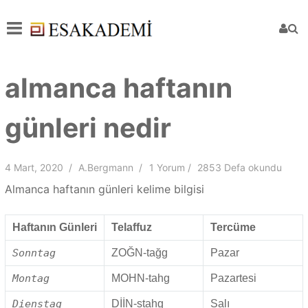
almanca haftanın
günleri nedir
4 Mart, 2020
A.Bergmann
1 Yorum
2853 Defa okundu
Almanca haftanın günleri kelime bilgisi
Haftanın Günleri
Telaffuz
Tercüme
Sonntag
ZOĞN-tağg
Pazar
Montag
MOHN-tahg
Pazartesi
Dienstag
DİİN-stahg
Salı