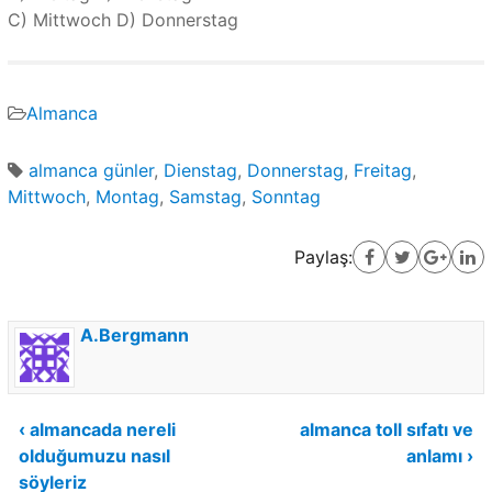
C) Mittwoch D) Donnerstag
Almanca
almanca günler
,
Dienstag
,
Donnerstag
,
Freitag
,
Mittwoch
,
Montag
,
Samstag
,
Sonntag
Paylaş:
A.Bergmann
Yazı
‹ almancada nereli
almanca toll sıfatı ve
olduğumuzu nasıl
anlamı ›
gezinmesi
söyleriz