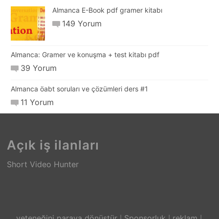
Almanca E-Book pdf gramer kitabı
149 Yorum
Almanca: Gramer ve konuşma + test kitabı pdf
39 Yorum
Almanca öabt soruları ve çözümleri ders #1
11 Yorum
Açık iş ilanları
Short Video Hunter
yeteneğini paraya dönüştür
Sponsorluk
reklam