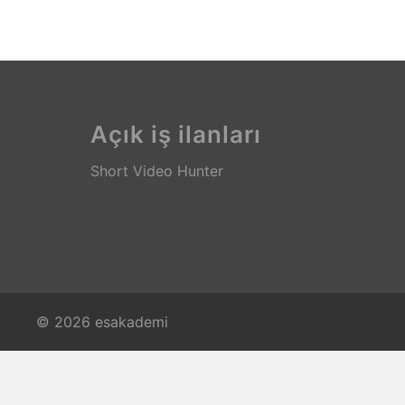
Açık iş ilanları
Short Video Hunter
© 2026 esakademi