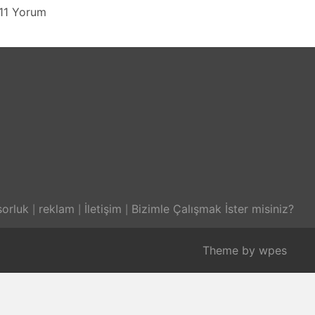
11 Yorum
orluk
reklam
İletişim
Bizimle Çalışmak İster misiniz?
Theme by
wpes