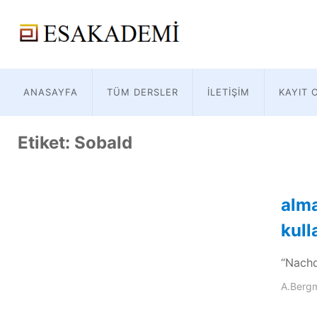
ANASAYFA
TÜM DERSLER
İLETIŞIM
KAYIT 
Etiket:
Sobald
alm
kul
“Nachd
A.Berg