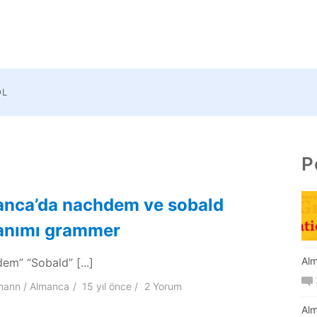
OL
P
anca’da nachdem ve sobald
lanımı grammer
Alm
em” “Sobald” [...]
mann
Almanca
15 yıl
önce
2 Yorum
Alm