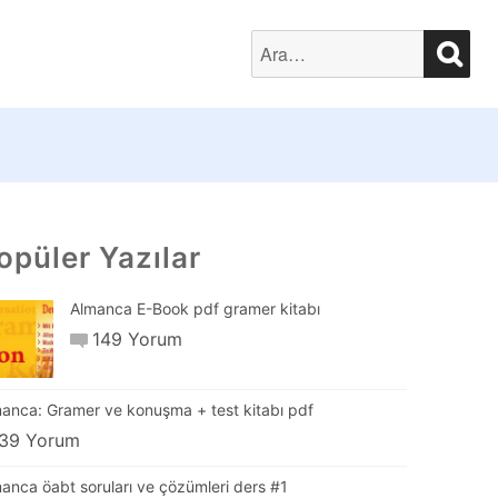
SEA
Search
for:
opüler Yazılar
Almanca E-Book pdf gramer kitabı
149 Yorum
anca: Gramer ve konuşma + test kitabı pdf
39 Yorum
anca öabt soruları ve çözümleri ders #1