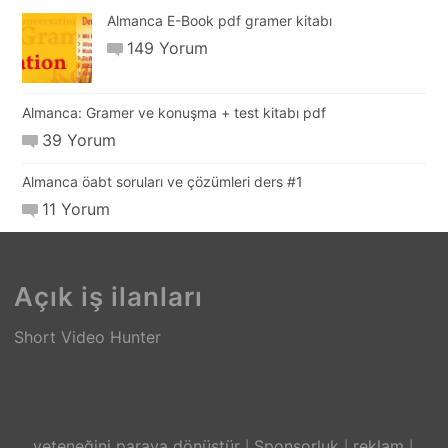
Almanca E-Book pdf gramer kitabı
149 Yorum
Almanca: Gramer ve konuşma + test kitabı pdf
39 Yorum
Almanca öabt soruları ve çözümleri ders #1
11 Yorum
Açık iş ilanları
Short Video Hunter
yeteneğini paraya dönüştür
Sponsorluk
reklam