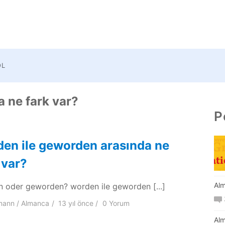
OL
 ne fark var?
P
en ile geworden arasında ne
 var?
Alm
 oder geworden? worden ile geworden [...]
mann
Almanca
13 yıl
önce
0 Yorum
Alm