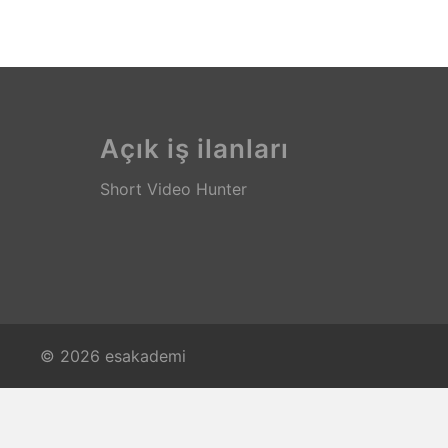
Açık iş ilanları
Short Video Hunter
© 2026 esakademi