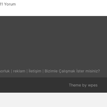
11 Yorum
orluk
reklam
İletişim
Bizimle Çalışmak İster misiniz?
Theme by
wpes