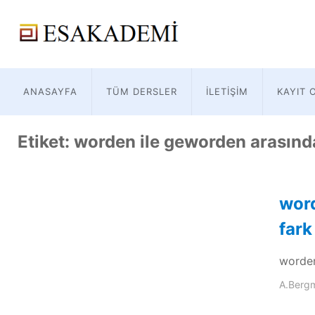
ANASAYFA
TÜM DERSLER
İLETIŞIM
KAYIT 
Etiket:
worden ile geworden arasında
word
fark
worden
A.Berg