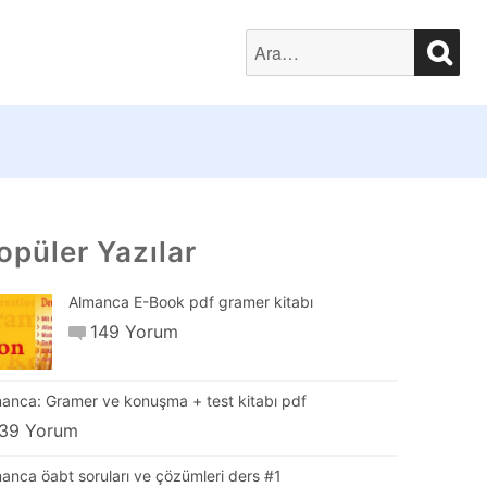
SEA
Search
for:
opüler Yazılar
Almanca E-Book pdf gramer kitabı
149 Yorum
anca: Gramer ve konuşma + test kitabı pdf
39 Yorum
anca öabt soruları ve çözümleri ders #1