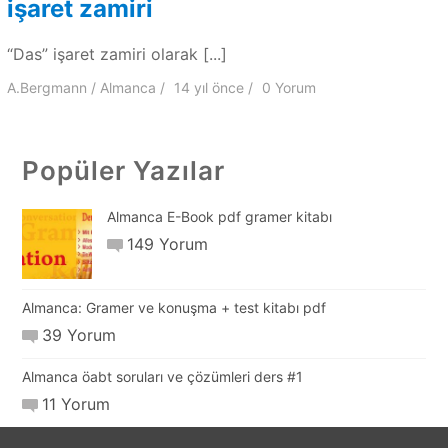
işaret zamiri
“Das” işaret zamiri olarak [...]
A.Bergmann
Almanca
14 yıl
önce
0 Yorum
Popüler Yazılar
Almanca E-Book pdf gramer kitabı
149 Yorum
Almanca: Gramer ve konuşma + test kitabı pdf
39 Yorum
Almanca öabt soruları ve çözümleri ders #1
11 Yorum